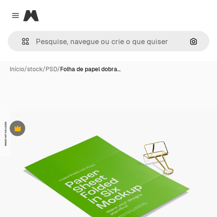
Magnific
Close menu
Pesqui
Início
/
stock
/
PSD
/
Folha de papel dobra…
Premium