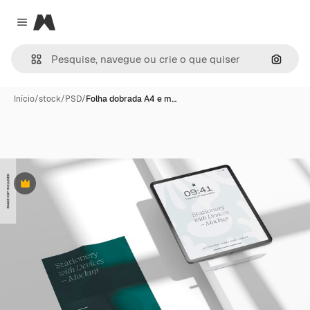
Magnific
Close menu
Pesqui
Início
/
stock
/
PSD
/
Folha dobrada A4 e m…
Premium