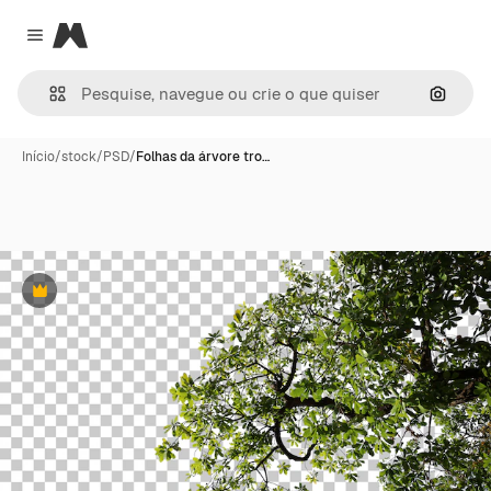
Magnific
Close menu
Pesqui
Início
/
stock
/
PSD
/
Folhas da árvore tro…
Premium