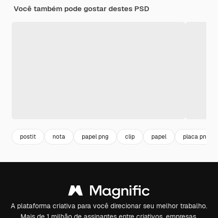
Você também pode gostar destes PSD
postit
nota
papel png
clip
papel
placa png
A plataforma criativa para você direcionar seu melhor trabalho.
Mais de 1 milhão de assinantes entre criativos, empresas,