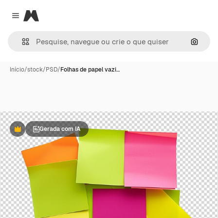
Magnific
Close menu
Pesqui
Início
/
stock
/
PSD
/
Folhas de papel vazi…
Gerada com IA
Premium