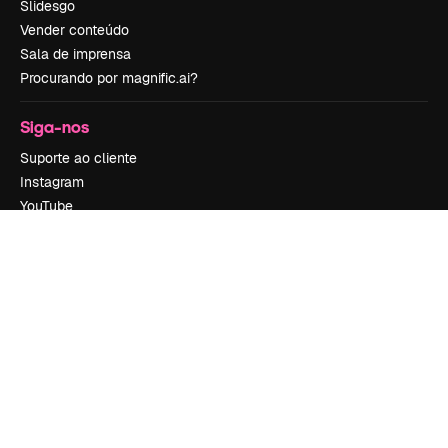
Slidesgo
Vender conteúdo
Sala de imprensa
Procurando por magnific.ai?
Siga-nos
Suporte ao cliente
Instagram
YouTube
LinkedIn
TikTok
Discord
X
Reddit
Copyright © 2010-
2026
Freepik Company S.L.U.
Todos os direitos
reservados
.