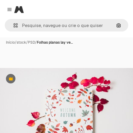
Magnific
Close menu
Pesqui
Início
/
stock
/
PSD
/
Folhas planas lay ve…
Premium