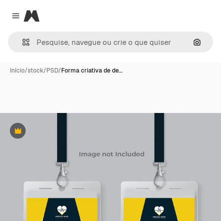
Magnific
Close menu
Pesqui
Início
/
stock
/
PSD
/
Forma criativa de de…
Premium