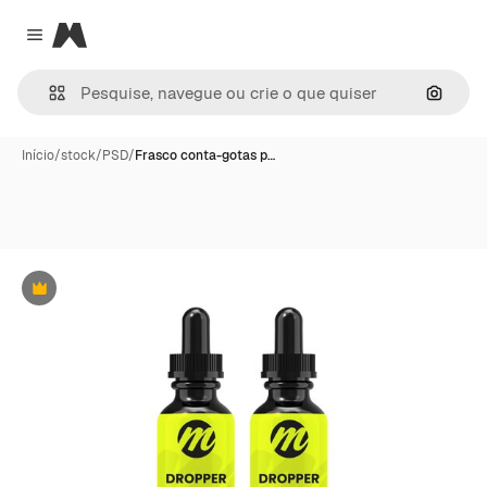
Magnific
Close menu
Pesqui
Início
/
stock
/
PSD
/
Frasco conta-gotas p…
Premium