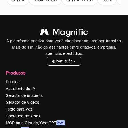
garrafa
bottle mockup
garrafa mockup
bottle
fra
A plataforma criativa para você direcionar seu melhor trabalho.
Mais de 1 milhão de assinantes entre criativos, empresas,
agências e estúdios.
Português
Produtos
Spaces
Assistente de IA
Gerador de imagens
Gerador de vídeos
Texto para voz
Conteúdo de stock
MCP para Claude/ChatGPT
New