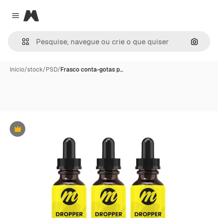
Magnific
Close menu
Pesqui
Início
/
stock
/
PSD
/
Frasco conta-gotas p…
Premium