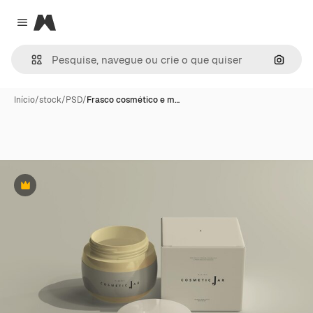
Magnific
Close menu
Pesqui
Início
/
stock
/
PSD
/
Frasco cosmético e m…
Premium