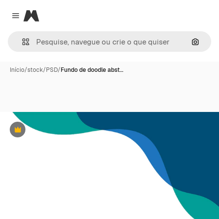
Magnific
Close menu
Pesqui
Início
/
stock
/
PSD
/
Fundo de doodle abst…
Premium