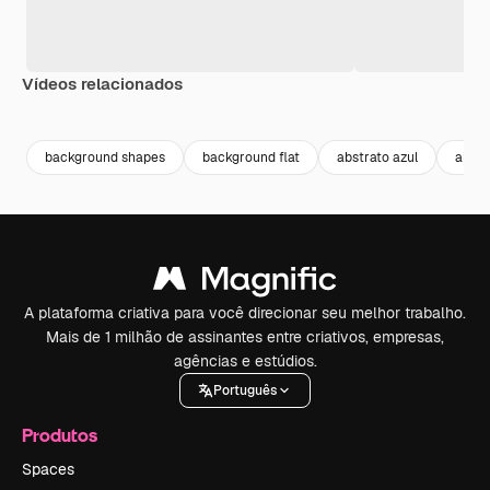
Vídeos relacionados
Premium
Premium
Premium
Premium
background shapes
background flat
abstrato azul
abstr
A plataforma criativa para você direcionar seu melhor trabalho.
Mais de 1 milhão de assinantes entre criativos, empresas,
agências e estúdios.
Português
Produtos
Spaces