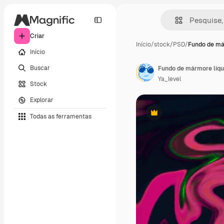
Criar
Início
/
stock
/
PSD
/
Fundo de má
Início
Buscar
Fundo de mármore líqu
Ya_level
Stock
Explorar
Todas as ferramentas
Premium