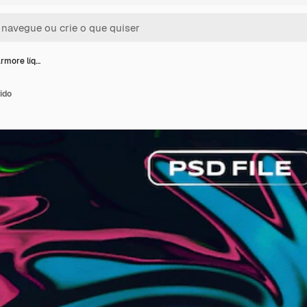
rmore líq…
ido