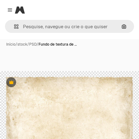
Magnific
Close menu
Pesqui
Início
/
stock
/
PSD
/
Fundo de textura de …
Premium