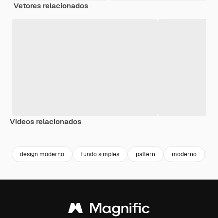
Vetores relacionados
Vídeos relacionados
Premium
Premium
Premium
Premium
design moderno
fundo simples
pattern
moderno
b