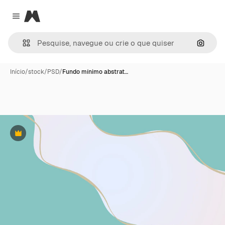
Magnific
Close menu
Pesqui
Início
/
stock
/
PSD
/
Fundo mínimo abstrat…
Premium