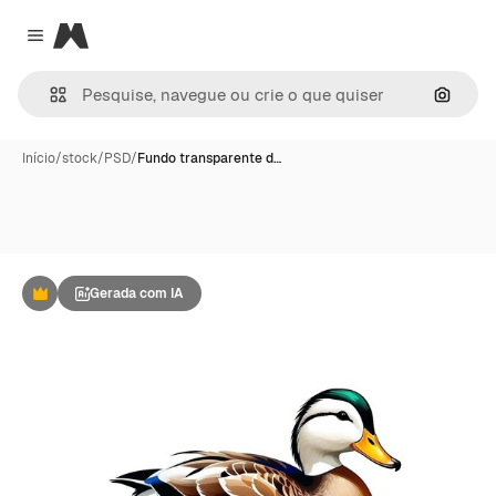
Magnific
Close menu
Pesqui
Início
/
stock
/
PSD
/
Fundo transparente d…
Gerada com IA
Premium