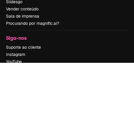
Slidesgo
Vender conteúdo
Sala de imprensa
Procurando por magnific.ai?
Siga-nos
Suporte ao cliente
Instagram
YouTube
LinkedIn
TikTok
Discord
X
Reddit
Copyright © 2010-
2026
Freepik Company S.L.U.
Todos os direitos
reservados
.