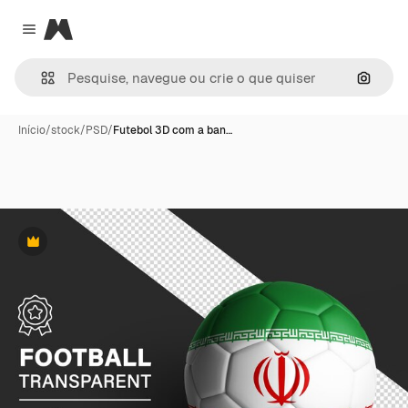
Magnific
Close menu
Pesqui
Início
/
stock
/
PSD
/
Futebol 3D com a ban…
Premium