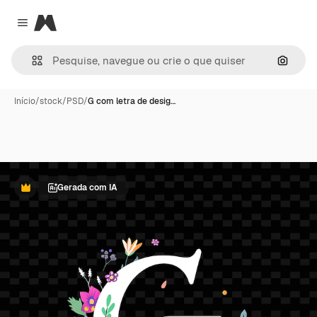
Magnific
Close menu
Pesqui
Início
/
stock
/
PSD
/
G com letra de desig…
Gerada com IA
Premium