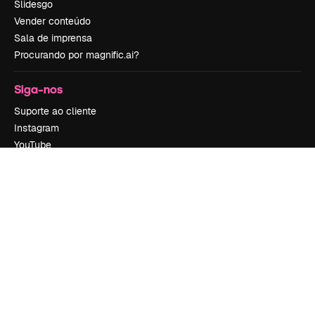
Slidesgo
Vender conteúdo
Sala de imprensa
Procurando por magnific.ai?
Siga-nos
Suporte ao cliente
Instagram
YouTube
LinkedIn
TikTok
Discord
X
Reddit
Copyright © 2010-
2026
Freepik Company S.L.U.
Todos os direitos
reservados
.