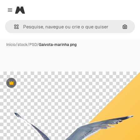
Magnific
Close menu
Pesqui
Início
/
stock
/
PSD
/
Gaivota-marinha png
Premium