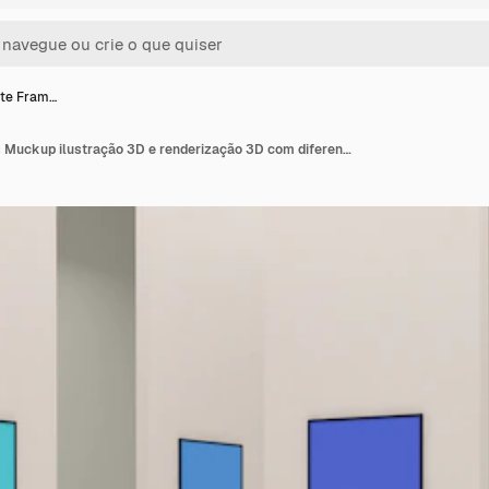
rte Fram…
Galeria de arte Frames Muckup ilustração 3D e renderização 3D com diferentes direções