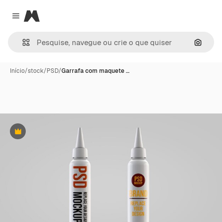
Magnific
Close menu
Pesqui
Início
/
stock
/
PSD
/
Garrafa com maquete …
Premium