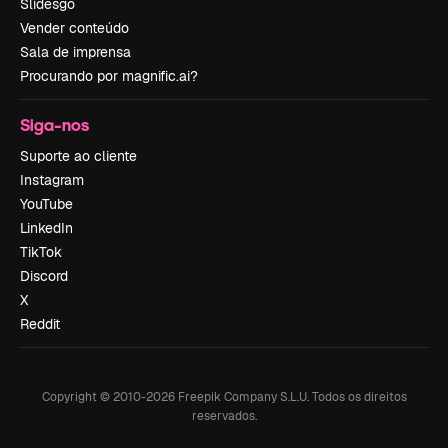
Slidesgo
Vender conteúdo
Sala de imprensa
Procurando por magnific.ai?
Siga-nos
Suporte ao cliente
Instagram
YouTube
LinkedIn
TikTok
Discord
X
Reddit
Copyright © 2010-
2026
Freepik Company S.L.U.
Todos os direitos
reservados
.