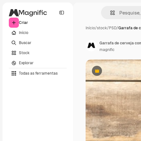
Criar
Início
/
stock
/
PSD
/
Garrafa de c
Início
Buscar
Garrafa de cerveja co
magnific
Stock
Explorar
Todas as ferramentas
Premium