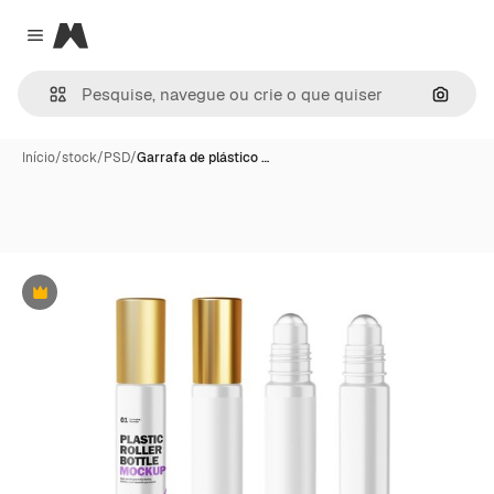
Magnific
Close menu
Pesqui
Início
/
stock
/
PSD
/
Garrafa de plástico …
Premium