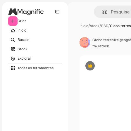
Criar
Início
/
stock
/
PSD
/
Globo terres
Início
Buscar
Globo terrestre geográ
thx4stock
Stock
Explorar
Todas as ferramentas
Premium