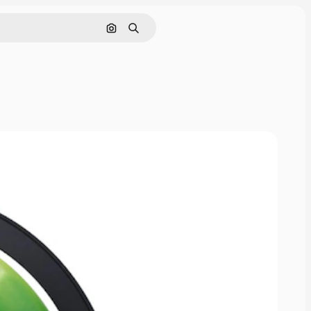
Pesquisar por imagem
Buscar