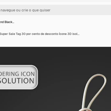
and Black…
Glossy Red and Black Super Sale Tag 30 por cento de desconto Ícone 3D isolado Ilustração para composição