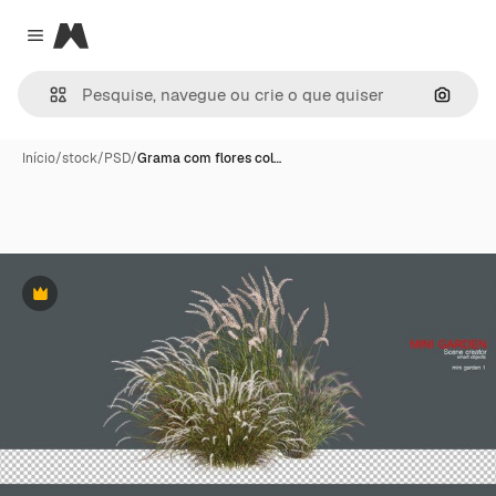
Magnific
Close menu
Pesqui
Início
/
stock
/
PSD
/
Grama com flores col…
Premium