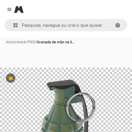
Magnific
Close menu
Pesqui
Início
/
stock
/
PSD
/
Granada de mão na il…
Premium