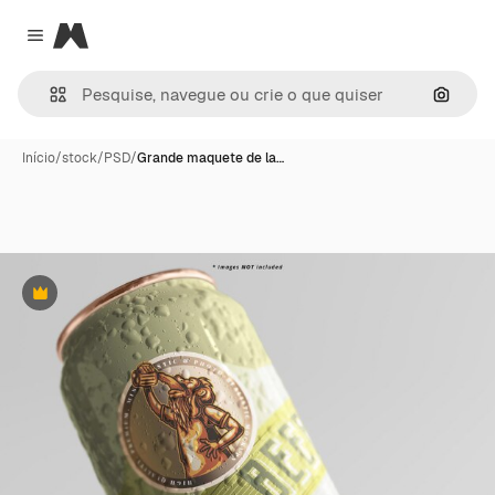
Magnific
Close menu
Pesqui
Início
/
stock
/
PSD
/
Grande maquete de la…
Premium