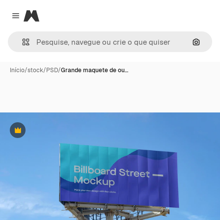
Magnific
Close menu
Pesqui
Início
/
stock
/
PSD
/
Grande maquete de ou…
Premium