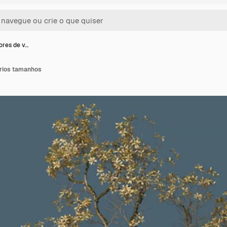
ores de v…
ários tamanhos