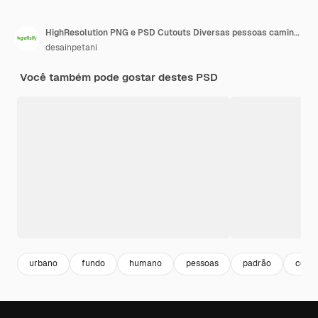
HighResolution PNG e PSD Cutouts Diversas pessoas caminhando para trás oferecendo diversos estilos de roupas e poses naturais para integração sem costura em projetos ideais para ilustrações urbanas ou de paisagem urbana
desainpetani
Você também pode gostar destes PSD
urbano
fundo
humano
pessoas
padrão
comer