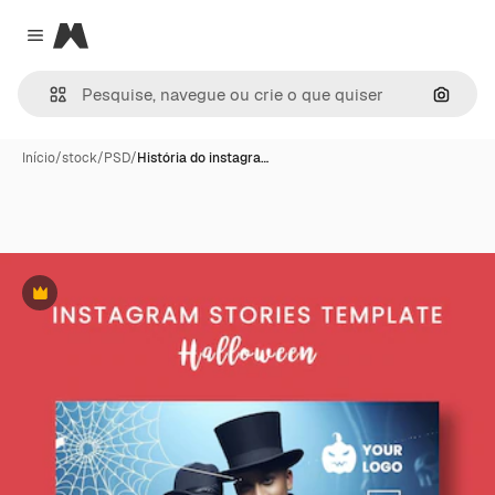
Magnific
Close menu
Pesqui
Início
/
stock
/
PSD
/
História do instagra…
Premium