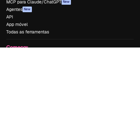
MCP para Claude/ChatGPT
New
Agentes
New
API
App móvel
Todas as ferramentas
Começar
Academy
Documentação
Atendimento
Termos e condições
Política de privacidade
Originais
New
Política de cookies
Central de confiabilidade
Afiliados
Empresas
Empresa