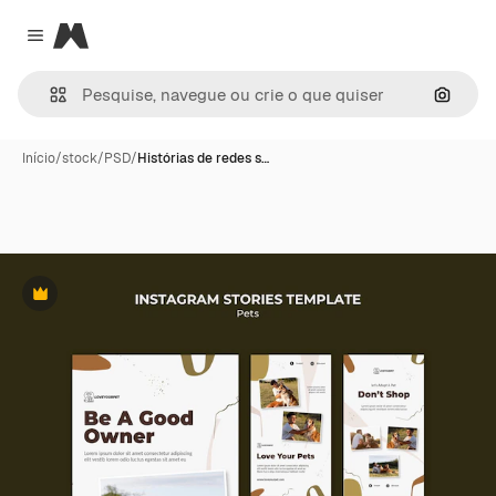
Magnific
Close menu
Pesqui
Início
/
stock
/
PSD
/
Histórias de redes s…
Premium