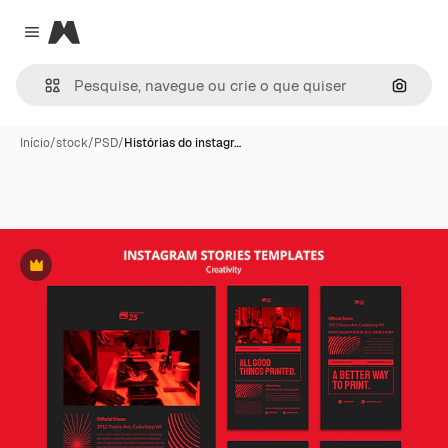
Magnific
Close menu
Pesqui
Início
/
stock
/
PSD
/
Histórias do instagr…
Premium