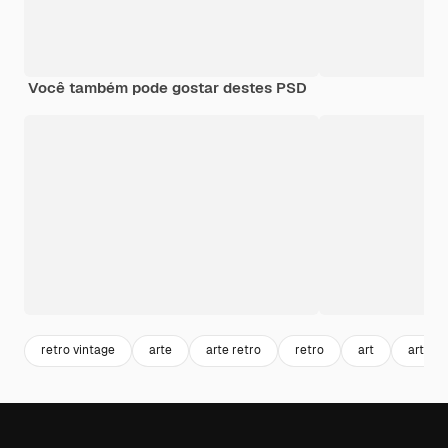
Você também pode gostar destes PSD
retro vintage
arte
arte retro
retro
art
artista