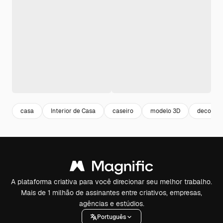
casa
Interior de Casa
caseiro
modelo 3D
decoraçã
A plataforma criativa para você direcionar seu melhor trabalho.
Mais de 1 milhão de assinantes entre criativos, empresas,
agências e estúdios.
Português