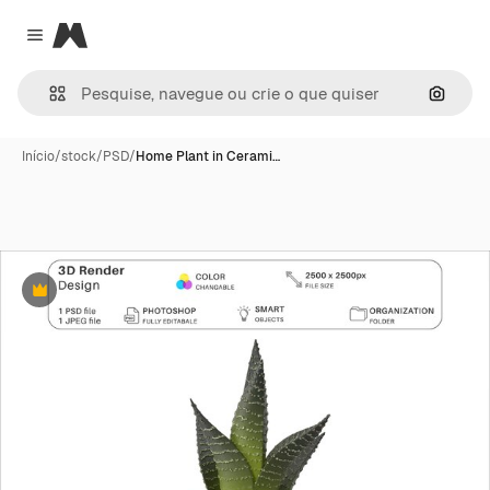
Magnific
Close menu
Pesqui
Início
/
stock
/
PSD
/
Home Plant in Cerami…
Premium