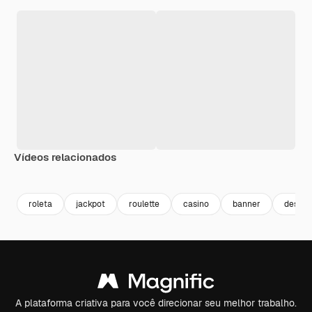
Vídeos relacionados
Premium
Premium
Gerado por IA
Premium
Premium
roleta
jackpot
roulette
casino
banner
design
A plataforma criativa para você direcionar seu melhor trabalho.