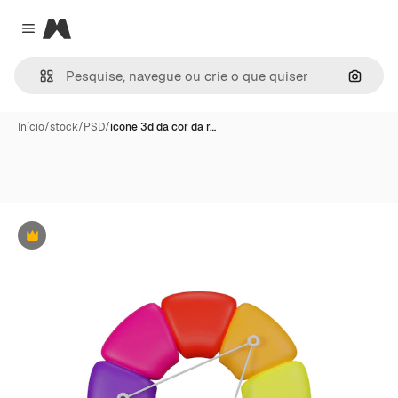
Magnific
Close menu
Pesqui
Início
/
stock
/
PSD
/
ícone 3d da cor da r…
Premium