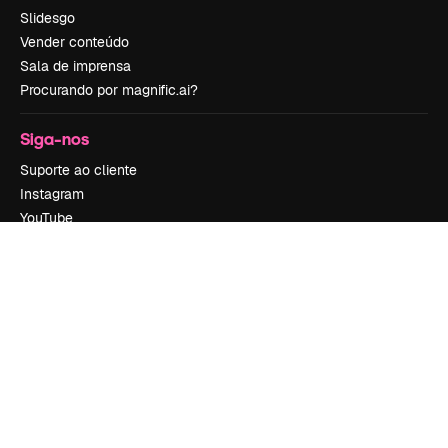
Slidesgo
Vender conteúdo
Sala de imprensa
Procurando por magnific.ai?
Siga-nos
Suporte ao cliente
Instagram
YouTube
LinkedIn
TikTok
Discord
X
Reddit
Copyright © 2010-
2026
Freepik Company S.L.U.
Todos os direitos
reservados
.