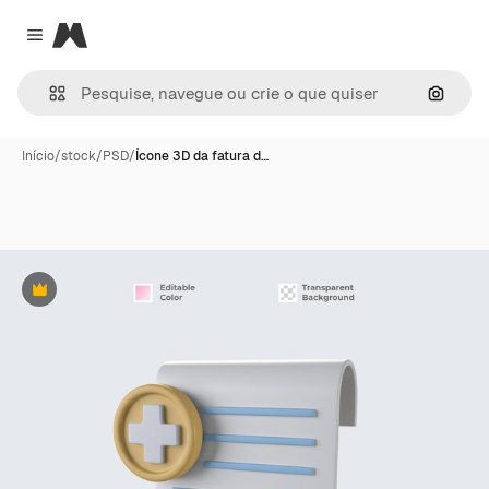
Magnific
Close menu
Pesqui
Início
/
stock
/
PSD
/
Ícone 3D da fatura d…
Premium