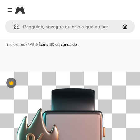
Magnific
Close menu
Pesqui
Início
/
stock
/
PSD
/
Ícone 3D de venda de…
Premium