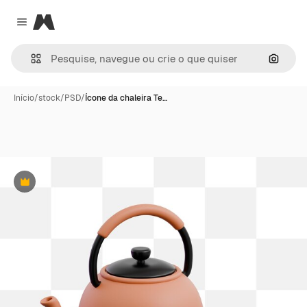
Magnific
Close menu
Pesqui
Início
/
stock
/
PSD
/
Ícone da chaleira Te…
Premium