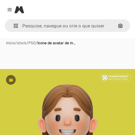
Magnific
Close menu
Pesqui
Início
/
stock
/
PSD
/
Ícone de avatar de m…
Premium