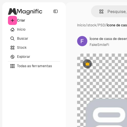
Criar
Início
/
stock
/
PSD
/
Ícone de cas
Início
Buscar
Ícone de casa de dese
FakeSmileFi
Stock
Explorar
Todas as ferramentas
Premium