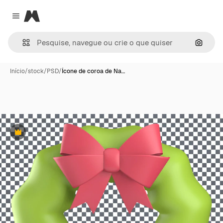
Magnific
Close menu
Pesqui
Início
/
stock
/
PSD
/
Ícone de coroa de Na…
Premium