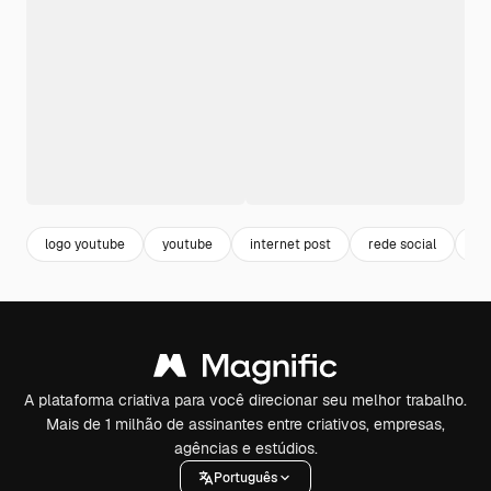
logo youtube
youtube
internet post
rede social
si
A plataforma criativa para você direcionar seu melhor trabalho.
Mais de 1 milhão de assinantes entre criativos, empresas,
agências e estúdios.
Português