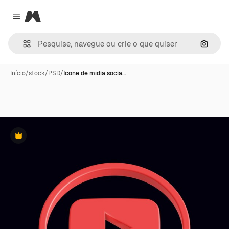
Magnific
Close menu
Pesqui
Início
/
stock
/
PSD
/
Ícone de mídia socia…
Premium