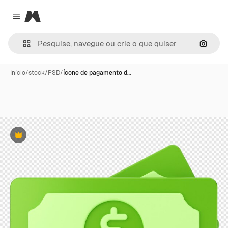
Magnific
Close menu
Pesqui
Início
/
stock
/
PSD
/
Ícone de pagamento d…
Premium