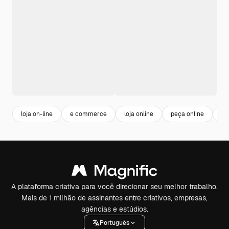
loja on-line
e commerce
loja online
peça online
me
A plataforma criativa para você direcionar seu melhor trabalho.
Mais de 1 milhão de assinantes entre criativos, empresas,
agências e estúdios.
Português