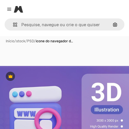
Magnific
Close menu
Pesqui
Início
/
stock
/
PSD
/
ícone do navegador d…
Premium