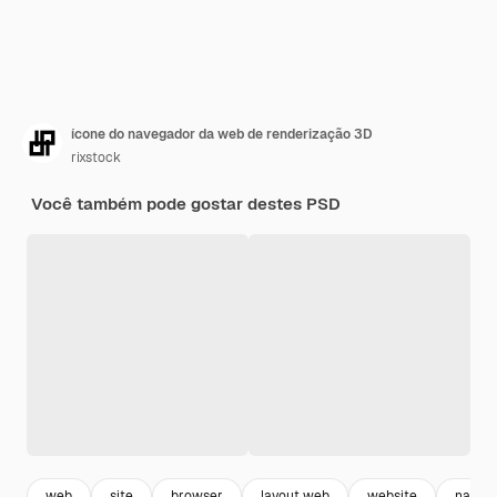
ícone do navegador da web de renderização 3D
rixstock
Você também pode gostar destes PSD
web
site
browser
layout web
website
naveg