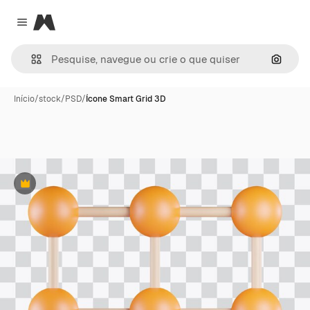
Magnific
Close menu
Pesqui
Início
/
stock
/
PSD
/
Ícone Smart Grid 3D
Premium