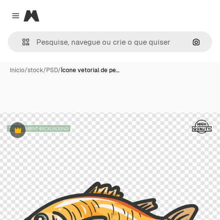
Magnific
Close menu
Pesqui
Início
/
stock
/
PSD
/
Ícone vetorial de pe…
Premium