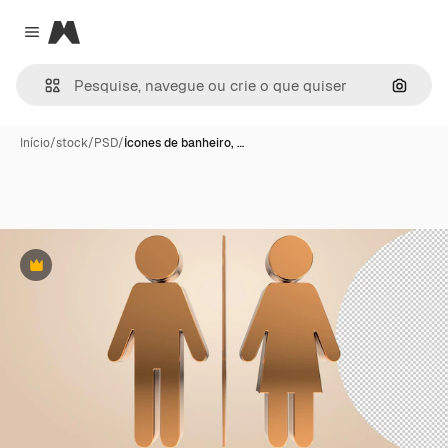
Magnific
Close menu
Pesqui
Início
/
stock
/
PSD
/
Ícones de banheiro, …
Premium