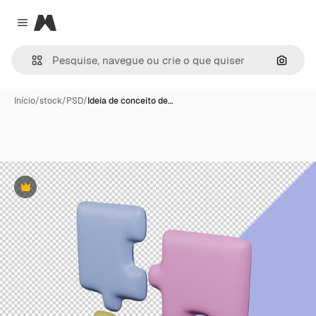
Magnific
Close menu
Pesqui
Início
/
stock
/
PSD
/
Ideia de conceito de…
Premium