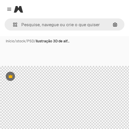
Magnific
Close menu
Pesqui
Início
/
stock
/
PSD
/
Ilustração 3D de alf…
Premium