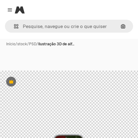
Magnific
Close menu
Pesqui
Início
/
stock
/
PSD
/
Ilustração 3D de alf…
Premium